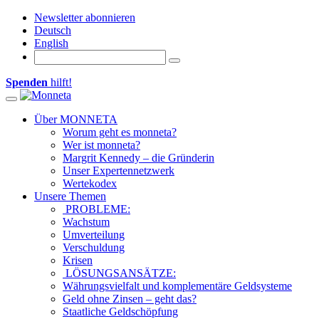
Newsletter abonnieren
Deutsch
English
Spenden
hilft!
Toggle navigation
Über MONNETA
Worum geht es monneta?
Wer ist monneta?
Margrit Kennedy – die Gründerin
Unser Expertennetzwerk
Wertekodex
Unsere Themen
PROBLEME:
Wachstum
Umverteilung
Verschuldung
Krisen
LÖSUNGSANSÄTZE:
Währungsvielfalt und komplementäre Geldsysteme
Geld ohne Zinsen – geht das?
Staatliche Geldschöpfung