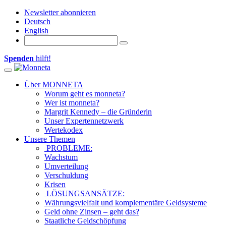
Newsletter abonnieren
Deutsch
English
Spenden
hilft!
Toggle navigation
Über MONNETA
Worum geht es monneta?
Wer ist monneta?
Margrit Kennedy – die Gründerin
Unser Expertennetzwerk
Wertekodex
Unsere Themen
PROBLEME:
Wachstum
Umverteilung
Verschuldung
Krisen
LÖSUNGSANSÄTZE:
Währungsvielfalt und komplementäre Geldsysteme
Geld ohne Zinsen – geht das?
Staatliche Geldschöpfung