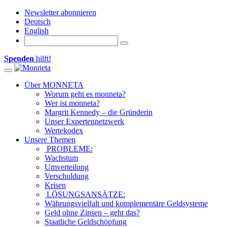
Newsletter abonnieren
Deutsch
English
Spenden
hilft!
Toggle navigation
Über MONNETA
Worum geht es monneta?
Wer ist monneta?
Margrit Kennedy – die Gründerin
Unser Expertennetzwerk
Wertekodex
Unsere Themen
PROBLEME:
Wachstum
Umverteilung
Verschuldung
Krisen
LÖSUNGSANSÄTZE:
Währungsvielfalt und komplementäre Geldsysteme
Geld ohne Zinsen – geht das?
Staatliche Geldschöpfung