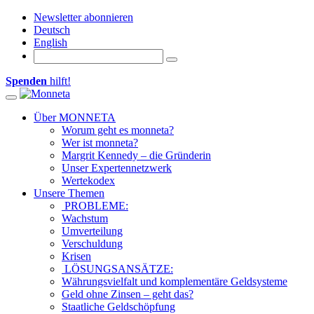
Newsletter abonnieren
Deutsch
English
Spenden
hilft!
Toggle navigation
Über MONNETA
Worum geht es monneta?
Wer ist monneta?
Margrit Kennedy – die Gründerin
Unser Expertennetzwerk
Wertekodex
Unsere Themen
PROBLEME:
Wachstum
Umverteilung
Verschuldung
Krisen
LÖSUNGSANSÄTZE:
Währungsvielfalt und komplementäre Geldsysteme
Geld ohne Zinsen – geht das?
Staatliche Geldschöpfung