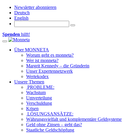
Newsletter abonnieren
Deutsch
English
Spenden
hilft!
Toggle navigation
Über MONNETA
Worum geht es monneta?
Wer ist monneta?
Margrit Kennedy – die Gründerin
Unser Expertennetzwerk
Wertekodex
Unsere Themen
PROBLEME:
Wachstum
Umverteilung
Verschuldung
Krisen
LÖSUNGSANSÄTZE:
Währungsvielfalt und komplementäre Geldsysteme
Geld ohne Zinsen – geht das?
Staatliche Geldschöpfung