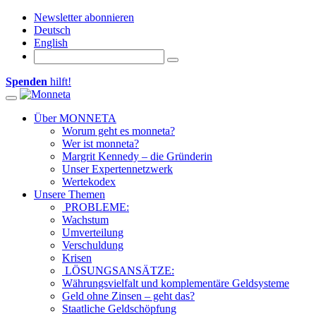
Newsletter abonnieren
Deutsch
English
Spenden
hilft!
Toggle navigation
Über MONNETA
Worum geht es monneta?
Wer ist monneta?
Margrit Kennedy – die Gründerin
Unser Expertennetzwerk
Wertekodex
Unsere Themen
PROBLEME:
Wachstum
Umverteilung
Verschuldung
Krisen
LÖSUNGSANSÄTZE:
Währungsvielfalt und komplementäre Geldsysteme
Geld ohne Zinsen – geht das?
Staatliche Geldschöpfung