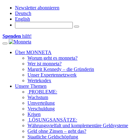
Newsletter abonnieren
Deutsch
English
Spenden
hilft!
Toggle navigation
Über MONNETA
Worum geht es monneta?
Wer ist monneta?
Margrit Kennedy – die Gründerin
Unser Expertennetzwerk
Wertekodex
Unsere Themen
PROBLEME:
Wachstum
Umverteilung
Verschuldung
Krisen
LÖSUNGSANSÄTZE:
Währungsvielfalt und komplementäre Geldsysteme
Geld ohne Zinsen – geht das?
Staatliche Geldschöpfung