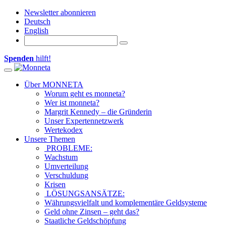
Newsletter abonnieren
Deutsch
English
Spenden
hilft!
Toggle navigation
Über MONNETA
Worum geht es monneta?
Wer ist monneta?
Margrit Kennedy – die Gründerin
Unser Expertennetzwerk
Wertekodex
Unsere Themen
PROBLEME:
Wachstum
Umverteilung
Verschuldung
Krisen
LÖSUNGSANSÄTZE:
Währungsvielfalt und komplementäre Geldsysteme
Geld ohne Zinsen – geht das?
Staatliche Geldschöpfung