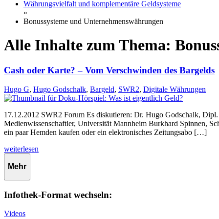
Währungsvielfalt und komplementäre Geldsysteme
»
Bonussysteme und Unternehmenswährungen
Alle Inhalte zum Thema: Bonu
Cash oder Karte? – Vom Verschwinden des Bargelds
Hugo G
,
Hugo Godschalk
,
Bargeld
,
SWR2
,
Digitale Währungen
17.12.2012 SWR2 Forum Es diskutieren: Dr. Hugo Godschalk, Dipl. V
Medienwissenschaftler, Universität Mannheim Burkhard Spinnen, Schri
ein paar Hemden kaufen oder ein elektronisches Zeitungsabo […]
weiterlesen
Mehr
Infothek-Format wechseln:
Videos