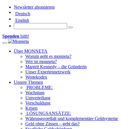
Newsletter abonnieren
Deutsch
English
Spenden
hilft!
Toggle navigation
Über MONNETA
Worum geht es monneta?
Wer ist monneta?
Margrit Kennedy – die Gründerin
Unser Expertennetzwerk
Wertekodex
Unsere Themen
PROBLEME:
Wachstum
Umverteilung
Verschuldung
Krisen
LÖSUNGSANSÄTZE:
Währungsvielfalt und komplementäre Geldsysteme
Geld ohne Zinsen – geht das?
Staatliche Geldschöpfung