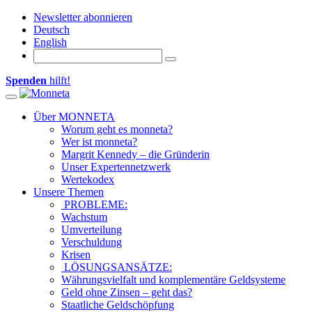
Newsletter abonnieren
Deutsch
English
Spenden
hilft!
Toggle navigation
Über MONNETA
Worum geht es monneta?
Wer ist monneta?
Margrit Kennedy – die Gründerin
Unser Expertennetzwerk
Wertekodex
Unsere Themen
PROBLEME:
Wachstum
Umverteilung
Verschuldung
Krisen
LÖSUNGSANSÄTZE:
Währungsvielfalt und komplementäre Geldsysteme
Geld ohne Zinsen – geht das?
Staatliche Geldschöpfung