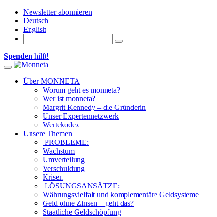
Newsletter abonnieren
Deutsch
English
Spenden
hilft!
Toggle navigation
Über MONNETA
Worum geht es monneta?
Wer ist monneta?
Margrit Kennedy – die Gründerin
Unser Expertennetzwerk
Wertekodex
Unsere Themen
PROBLEME:
Wachstum
Umverteilung
Verschuldung
Krisen
LÖSUNGSANSÄTZE:
Währungsvielfalt und komplementäre Geldsysteme
Geld ohne Zinsen – geht das?
Staatliche Geldschöpfung