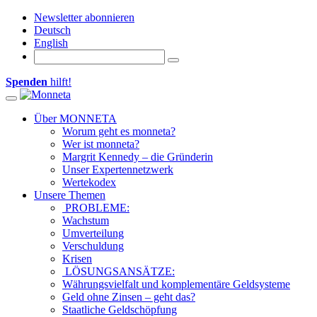
Newsletter abonnieren
Deutsch
English
Spenden
hilft!
Toggle navigation
Über MONNETA
Worum geht es monneta?
Wer ist monneta?
Margrit Kennedy – die Gründerin
Unser Expertennetzwerk
Wertekodex
Unsere Themen
PROBLEME:
Wachstum
Umverteilung
Verschuldung
Krisen
LÖSUNGSANSÄTZE:
Währungsvielfalt und komplementäre Geldsysteme
Geld ohne Zinsen – geht das?
Staatliche Geldschöpfung