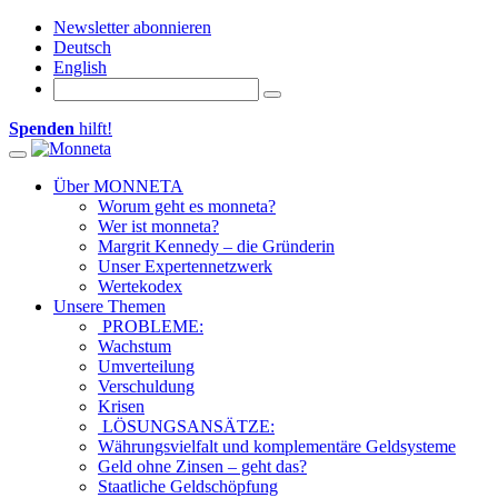
Newsletter abonnieren
Deutsch
English
Spenden
hilft!
Toggle navigation
Über MONNETA
Worum geht es monneta?
Wer ist monneta?
Margrit Kennedy – die Gründerin
Unser Expertennetzwerk
Wertekodex
Unsere Themen
PROBLEME:
Wachstum
Umverteilung
Verschuldung
Krisen
LÖSUNGSANSÄTZE:
Währungsvielfalt und komplementäre Geldsysteme
Geld ohne Zinsen – geht das?
Staatliche Geldschöpfung