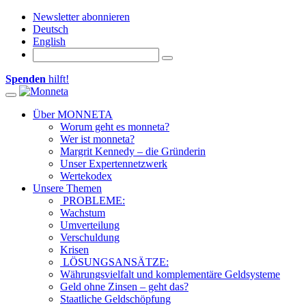
Newsletter abonnieren
Deutsch
English
Spenden
hilft!
Toggle navigation
Über MONNETA
Worum geht es monneta?
Wer ist monneta?
Margrit Kennedy – die Gründerin
Unser Expertennetzwerk
Wertekodex
Unsere Themen
PROBLEME:
Wachstum
Umverteilung
Verschuldung
Krisen
LÖSUNGSANSÄTZE:
Währungsvielfalt und komplementäre Geldsysteme
Geld ohne Zinsen – geht das?
Staatliche Geldschöpfung