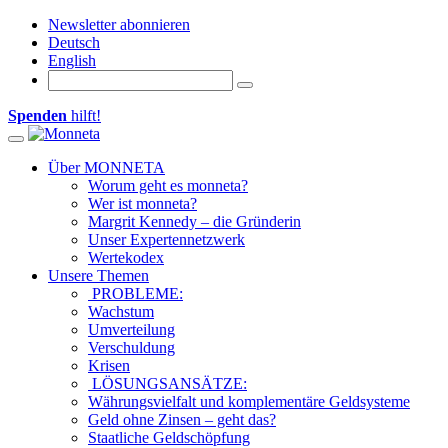
Newsletter abonnieren
Deutsch
English
Spenden
hilft!
Toggle navigation
Über MONNETA
Worum geht es monneta?
Wer ist monneta?
Margrit Kennedy – die Gründerin
Unser Expertennetzwerk
Wertekodex
Unsere Themen
PROBLEME:
Wachstum
Umverteilung
Verschuldung
Krisen
LÖSUNGSANSÄTZE:
Währungsvielfalt und komplementäre Geldsysteme
Geld ohne Zinsen – geht das?
Staatliche Geldschöpfung