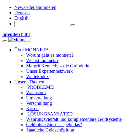
Newsletter abonnieren
Deutsch
English
Spenden
hilft!
Toggle navigation
Über MONNETA
Worum geht es monneta?
Wer ist monneta?
Margrit Kennedy – die Gründerin
Unser Expertennetzwerk
Wertekodex
Unsere Themen
PROBLEME:
Wachstum
Umverteilung
Verschuldung
Krisen
LÖSUNGSANSÄTZE:
Währungsvielfalt und komplementäre Geldsysteme
Geld ohne Zinsen – geht das?
Staatliche Geldschöpfung