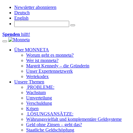
Newsletter abonnieren
Deutsch
English
Spenden
hilft!
Toggle
navigation
Über MONNETA
Worum geht es monneta?
Wer ist monneta?
Margrit Kennedy – die Gründerin
Unser Expertennetzwerk
Wertekodex
Unsere Themen
PROBLEME:
Wachstum
Umverteilung
Verschuldung
Krisen
LÖSUNGSANSÄTZE:
Währungsvielfalt und komplementäre Geldsysteme
Geld ohne Zinsen – geht das?
Staatliche Geldschöpfung