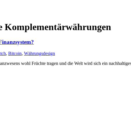
ere Komplementärwährungen
 Finanzsystem?
tch
,
Bitcoin
,
Währungsdesign
nzwesens wohl Früchte tragen und die Welt wird sich ein nachhaltiges 