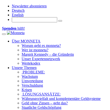
Newsletter abonnieren
Deutsch
English
Spenden
hilft!
Toggle navigation
Über MONNETA
Worum geht es monneta?
Wer ist monneta?
Margrit Kennedy – die Gründerin
Unser Expertennetzwerk
Wertekodex
Unsere Themen
PROBLEME:
Wachstum
Umverteilung
Verschuldung
Krisen
LÖSUNGSANSÄTZE:
Währungsvielfalt und komplementäre Geldsysteme
Geld ohne Zinsen – geht das?
Staatliche Geldschöpfung