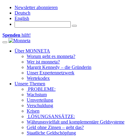
Newsletter abonnieren
Deutsch
English
Spenden
hilft!
Toggle navigation
Über MONNETA
Worum geht es monneta?
Wer ist monneta?
Margrit Kennedy – die Gründerin
Unser Expertennetzwerk
Wertekodex
Unsere Themen
PROBLEME:
Wachstum
Umverteilung
Verschuldung
Krisen
LÖSUNGSANSÄTZE:
Währungsvielfalt und komplementäre Geldsysteme
Geld ohne Zinsen – geht das?
Staatliche Geldschöpfung