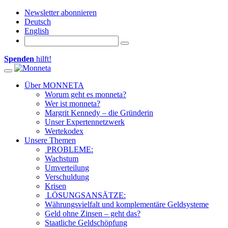
Newsletter abonnieren
Deutsch
English
Spenden
hilft!
Toggle navigation
Über MONNETA
Worum geht es monneta?
Wer ist monneta?
Margrit Kennedy – die Gründerin
Unser Expertennetzwerk
Wertekodex
Unsere Themen
PROBLEME:
Wachstum
Umverteilung
Verschuldung
Krisen
LÖSUNGSANSÄTZE:
Währungsvielfalt und komplementäre Geldsysteme
Geld ohne Zinsen – geht das?
Staatliche Geldschöpfung