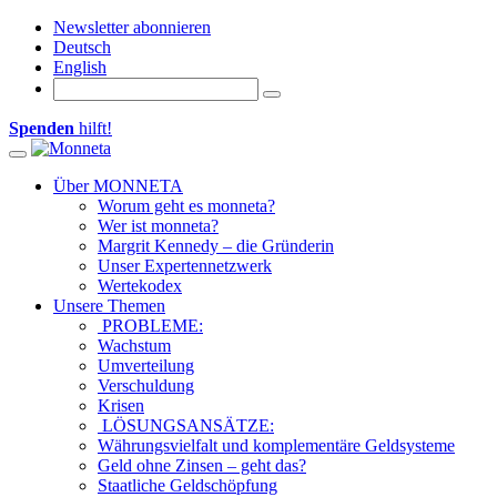
Newsletter abonnieren
Deutsch
English
Spenden
hilft!
Toggle navigation
Über MONNETA
Worum geht es monneta?
Wer ist monneta?
Margrit Kennedy – die Gründerin
Unser Expertennetzwerk
Wertekodex
Unsere Themen
PROBLEME:
Wachstum
Umverteilung
Verschuldung
Krisen
LÖSUNGSANSÄTZE:
Währungsvielfalt und komplementäre Geldsysteme
Geld ohne Zinsen – geht das?
Staatliche Geldschöpfung