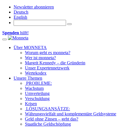
Newsletter abonnieren
Deutsch
English
Spenden
hilft!
Toggle navigation
Über MONNETA
Worum geht es monneta?
Wer ist monneta?
Margrit Kennedy – die Gründerin
Unser Expertennetzwerk
Wertekodex
Unsere Themen
PROBLEME:
Wachstum
Umverteilung
Verschuldung
Krisen
LÖSUNGSANSÄTZE:
Währungsvielfalt und komplementäre Geldsysteme
Geld ohne Zinsen – geht das?
Staatliche Geldschöpfung