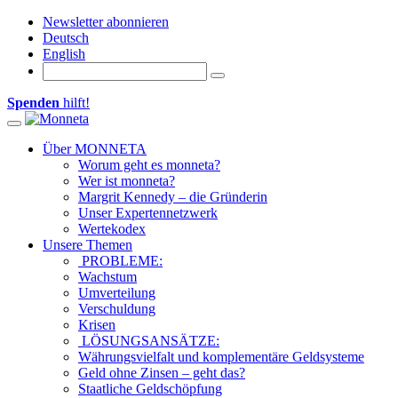
Newsletter abonnieren
Deutsch
English
Spenden
hilft!
Toggle navigation
Über MONNETA
Worum geht es monneta?
Wer ist monneta?
Margrit Kennedy – die Gründerin
Unser Expertennetzwerk
Wertekodex
Unsere Themen
PROBLEME:
Wachstum
Umverteilung
Verschuldung
Krisen
LÖSUNGSANSÄTZE:
Währungsvielfalt und komplementäre Geldsysteme
Geld ohne Zinsen – geht das?
Staatliche Geldschöpfung