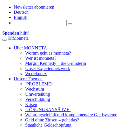
Newsletter abonnieren
Deutsch
English
Spenden
hilft!
Toggle navigation
Über MONNETA
Worum geht es monneta?
Wer ist monneta?
Margrit Kennedy – die Gründerin
Unser Expertennetzwerk
Wertekodex
Unsere Themen
PROBLEME:
Wachstum
Umverteilung
Verschuldung
Krisen
LÖSUNGSANSÄTZE:
Währungsvielfalt und komplementäre Geldsysteme
Geld ohne Zinsen – geht das?
Staatliche Geldschöpfung