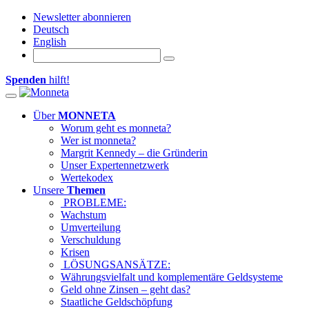
Newsletter abonnieren
Deutsch
English
Spenden
hilft!
Toggle
navigation
Über
MONNETA
Worum geht es monneta?
Wer ist monneta?
Margrit Kennedy – die Gründerin
Unser Expertennetzwerk
Wertekodex
Unsere
Themen
PROBLEME:
Wachstum
Umverteilung
Verschuldung
Krisen
LÖSUNGSANSÄTZE:
Währungsvielfalt und komplementäre Geldsysteme
Geld ohne Zinsen – geht das?
Staatliche Geldschöpfung