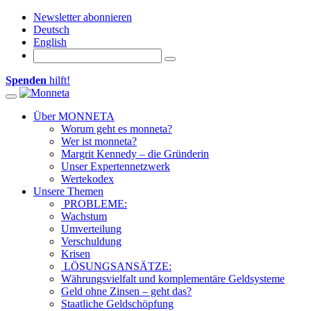
Newsletter abonnieren
Deutsch
English
Spenden
hilft!
Toggle
navigation
Über MONNETA
Worum geht es monneta?
Wer ist monneta?
Margrit Kennedy – die Gründerin
Unser Expertennetzwerk
Wertekodex
Unsere Themen
PROBLEME:
Wachstum
Umverteilung
Verschuldung
Krisen
LÖSUNGSANSÄTZE:
Währungsvielfalt und komplementäre Geldsysteme
Geld ohne Zinsen – geht das?
Staatliche Geldschöpfung