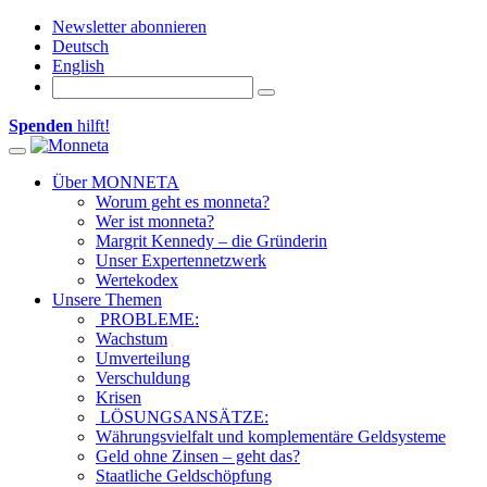
Newsletter abonnieren
Deutsch
English
Spenden
hilft!
Toggle navigation
Über MONNETA
Worum geht es monneta?
Wer ist monneta?
Margrit Kennedy – die Gründerin
Unser Expertennetzwerk
Wertekodex
Unsere Themen
PROBLEME:
Wachstum
Umverteilung
Verschuldung
Krisen
LÖSUNGSANSÄTZE:
Währungsvielfalt und komplementäre Geldsysteme
Geld ohne Zinsen – geht das?
Staatliche Geldschöpfung