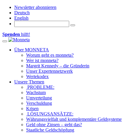
Newsletter abonnieren
Deutsch
English
Spenden
hilft!
Toggle navigation
Über MONNETA
Worum geht es monneta?
Wer ist monneta?
Margrit Kennedy – die Gründerin
Unser Expertennetzwerk
Wertekodex
Unsere Themen
PROBLEME:
Wachstum
Umverteilung
Verschuldung
Krisen
LÖSUNGSANSÄTZE:
Währungsvielfalt und komplementäre Geldsysteme
Geld ohne Zinsen – geht das?
Staatliche Geldschöpfung