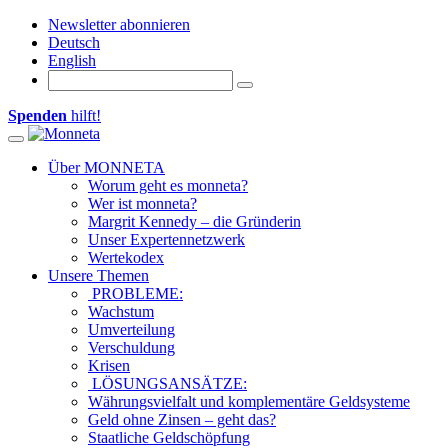
Newsletter abonnieren
Deutsch
English
Spenden
hilft!
Toggle navigation
Über MONNETA
Worum geht es monneta?
Wer ist monneta?
Margrit Kennedy – die Gründerin
Unser Expertennetzwerk
Wertekodex
Unsere Themen
PROBLEME:
Wachstum
Umverteilung
Verschuldung
Krisen
LÖSUNGSANSÄTZE:
Währungsvielfalt und komplementäre Geldsysteme
Geld ohne Zinsen – geht das?
Staatliche Geldschöpfung