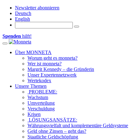
Newsletter abonnieren
Deutsch
English
Spenden
hilft!
Toggle navigation
Über MONNETA
Worum geht es monneta?
Wer ist monneta?
Margrit Kennedy – die Gründerin
Unser Expertennetzwerk
Wertekodex
Unsere Themen
PROBLEME:
Wachstum
Umverteilung
Verschuldung
Krisen
LÖSUNGSANSÄTZE:
Währungsvielfalt und komplementäre Geldsysteme
Geld ohne Zinsen – geht das?
Staatliche Geldschöpfung