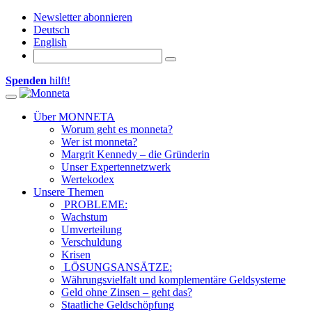
Newsletter abonnieren
Deutsch
English
Spenden
hilft!
Toggle navigation
Über MONNETA
Worum geht es monneta?
Wer ist monneta?
Margrit Kennedy – die Gründerin
Unser Expertennetzwerk
Wertekodex
Unsere Themen
PROBLEME:
Wachstum
Umverteilung
Verschuldung
Krisen
LÖSUNGSANSÄTZE:
Währungsvielfalt und komplementäre Geldsysteme
Geld ohne Zinsen – geht das?
Staatliche Geldschöpfung