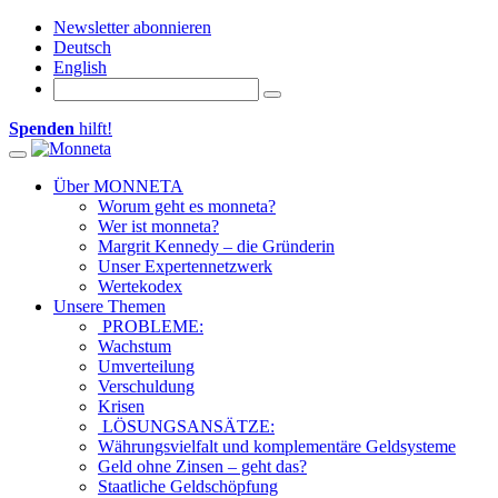
Newsletter abonnieren
Deutsch
English
Spenden
hilft!
Toggle
navigation
Über MONNETA
Worum geht es monneta?
Wer ist monneta?
Margrit Kennedy – die Gründerin
Unser Expertennetzwerk
Wertekodex
Unsere Themen
PROBLEME:
Wachstum
Umverteilung
Verschuldung
Krisen
LÖSUNGSANSÄTZE:
Währungsvielfalt und komplementäre Geldsysteme
Geld ohne Zinsen – geht das?
Staatliche Geldschöpfung