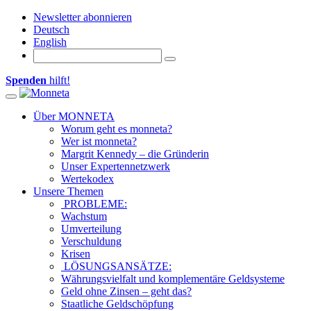
Newsletter abonnieren
Deutsch
English
Spenden
hilft!
Toggle navigation
Über MONNETA
Worum geht es monneta?
Wer ist monneta?
Margrit Kennedy – die Gründerin
Unser Expertennetzwerk
Wertekodex
Unsere Themen
PROBLEME:
Wachstum
Umverteilung
Verschuldung
Krisen
LÖSUNGSANSÄTZE:
Währungsvielfalt und komplementäre Geldsysteme
Geld ohne Zinsen – geht das?
Staatliche Geldschöpfung