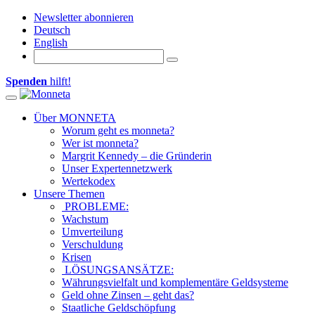
Newsletter abonnieren
Deutsch
English
Spenden
hilft!
Toggle navigation
Über MONNETA
Worum geht es monneta?
Wer ist monneta?
Margrit Kennedy – die Gründerin
Unser Expertennetzwerk
Wertekodex
Unsere Themen
PROBLEME:
Wachstum
Umverteilung
Verschuldung
Krisen
LÖSUNGSANSÄTZE:
Währungsvielfalt und komplementäre Geldsysteme
Geld ohne Zinsen – geht das?
Staatliche Geldschöpfung