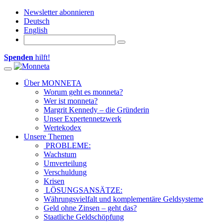
Newsletter abonnieren
Deutsch
English
Spenden
hilft!
Toggle navigation
Über MONNETA
Worum geht es monneta?
Wer ist monneta?
Margrit Kennedy – die Gründerin
Unser Expertennetzwerk
Wertekodex
Unsere Themen
PROBLEME:
Wachstum
Umverteilung
Verschuldung
Krisen
LÖSUNGSANSÄTZE:
Währungsvielfalt und komplementäre Geldsysteme
Geld ohne Zinsen – geht das?
Staatliche Geldschöpfung