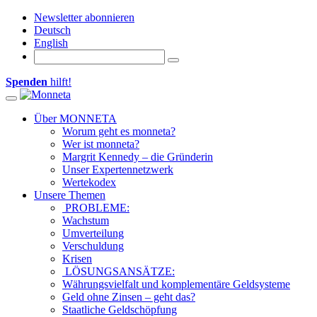
Newsletter abonnieren
Deutsch
English
Spenden
hilft!
Toggle navigation
Über MONNETA
Worum geht es monneta?
Wer ist monneta?
Margrit Kennedy – die Gründerin
Unser Expertennetzwerk
Wertekodex
Unsere Themen
PROBLEME:
Wachstum
Umverteilung
Verschuldung
Krisen
LÖSUNGSANSÄTZE:
Währungsvielfalt und komplementäre Geldsysteme
Geld ohne Zinsen – geht das?
Staatliche Geldschöpfung