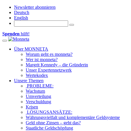
Newsletter abonnieren
Deutsch
English
Spenden
hilft!
Toggle navigation
Über MONNETA
Worum geht es monneta?
Wer ist monneta?
Margrit Kennedy – die Gründerin
Unser Expertennetzwerk
Wertekodex
Unsere Themen
PROBLEME:
Wachstum
Umverteilung
Verschuldung
Krisen
LÖSUNGSANSÄTZE:
Währungsvielfalt und komplementäre Geldsysteme
Geld ohne Zinsen – geht das?
Staatliche Geldschöpfung