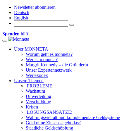
Newsletter abonnieren
Deutsch
English
Spenden
hilft!
Toggle navigation
Über MONNETA
Worum geht es monneta?
Wer ist monneta?
Margrit Kennedy – die Gründerin
Unser Expertennetzwerk
Wertekodex
Unsere Themen
PROBLEME:
Wachstum
Umverteilung
Verschuldung
Krisen
LÖSUNGSANSÄTZE:
Währungsvielfalt und komplementäre Geldsysteme
Geld ohne Zinsen – geht das?
Staatliche Geldschöpfung