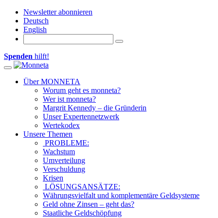
Newsletter abonnieren
Deutsch
English
Spenden
hilft!
Toggle navigation
Über MONNETA
Worum geht es monneta?
Wer ist monneta?
Margrit Kennedy – die Gründerin
Unser Expertennetzwerk
Wertekodex
Unsere Themen
PROBLEME:
Wachstum
Umverteilung
Verschuldung
Krisen
LÖSUNGSANSÄTZE:
Währungsvielfalt und komplementäre Geldsysteme
Geld ohne Zinsen – geht das?
Staatliche Geldschöpfung