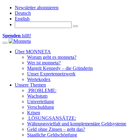
Newsletter abonnieren
Deutsch
English
Spenden
hilft!
Toggle navigation
Über MONNETA
Worum geht es monneta?
Wer ist monneta?
Margrit Kennedy – die Gründerin
Unser Expertennetzwerk
Wertekodex
Unsere Themen
PROBLEME:
Wachstum
Umverteilung
Verschuldung
Krisen
LÖSUNGSANSÄTZE:
Währungsvielfalt und komplementäre Geldsysteme
Geld ohne Zinsen – geht das?
Staatliche Geldschöpfung