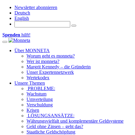
Newsletter abonnieren
Deutsch
English
Spenden
hilft!
Toggle navigation
Über MONNETA
Worum geht es monneta?
Wer ist monneta?
Margrit Kennedy – die Gründerin
Unser Expertennetzwerk
Wertekodex
Unsere Themen
PROBLEME:
Wachstum
Umverteilung
Verschuldung
Krisen
LÖSUNGSANSÄTZE:
Währungsvielfalt und komplementäre Geldsysteme
Geld ohne Zinsen – geht das?
Staatliche Geldschöpfung