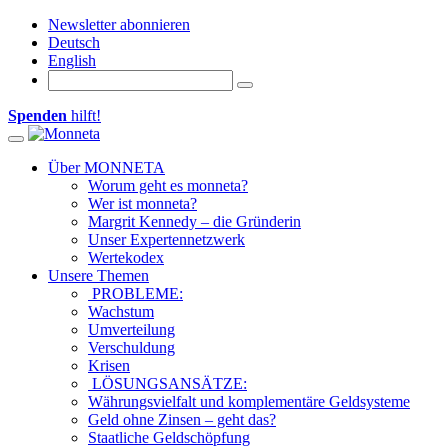
Newsletter abonnieren
Deutsch
English
Spenden
hilft!
Toggle
navigation
Über MONNETA
Worum geht es monneta?
Wer ist monneta?
Margrit Kennedy – die Gründerin
Unser Expertennetzwerk
Wertekodex
Unsere Themen
PROBLEME:
Wachstum
Umverteilung
Verschuldung
Krisen
LÖSUNGSANSÄTZE:
Währungsvielfalt und komplementäre Geldsysteme
Geld ohne Zinsen – geht das?
Staatliche Geldschöpfung