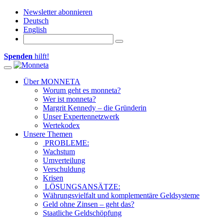
Newsletter abonnieren
Deutsch
English
Spenden
hilft!
Toggle navigation
Über MONNETA
Worum geht es monneta?
Wer ist monneta?
Margrit Kennedy – die Gründerin
Unser Expertennetzwerk
Wertekodex
Unsere Themen
PROBLEME:
Wachstum
Umverteilung
Verschuldung
Krisen
LÖSUNGSANSÄTZE:
Währungsvielfalt und komplementäre Geldsysteme
Geld ohne Zinsen – geht das?
Staatliche Geldschöpfung