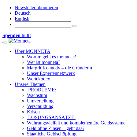
Newsletter abonnieren
Deutsch
English
Spenden
hilft!
Toggle
navigation
Über MONNETA
Worum geht es monneta?
Wer ist monneta?
Margrit Kennedy – die Gründerin
Unser Expertennetzwerk
Wertekodex
Unsere Themen
PROBLEME:
Wachstum
Umverteilung
Verschuldung
Krisen
LÖSUNGSANSÄTZE:
Währungsvielfalt und komplementäre Geldsysteme
Geld ohne Zinsen – geht das?
Staatliche Geldschöpfung