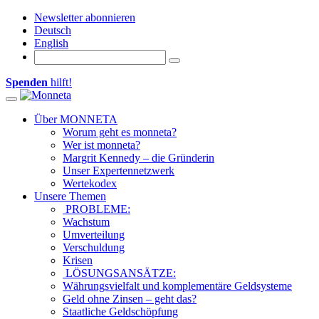
Newsletter abonnieren
Deutsch
English
Spenden
hilft!
Toggle navigation
Über MONNETA
Worum geht es monneta?
Wer ist monneta?
Margrit Kennedy – die Gründerin
Unser Expertennetzwerk
Wertekodex
Unsere Themen
PROBLEME:
Wachstum
Umverteilung
Verschuldung
Krisen
LÖSUNGSANSÄTZE:
Währungsvielfalt und komplementäre Geldsysteme
Geld ohne Zinsen – geht das?
Staatliche Geldschöpfung