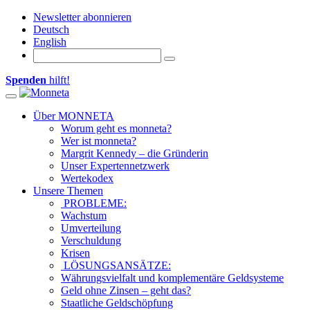
Newsletter abonnieren
Deutsch
English
Spenden
hilft!
Toggle navigation
Über MONNETA
Worum geht es monneta?
Wer ist monneta?
Margrit Kennedy – die Gründerin
Unser Expertennetzwerk
Wertekodex
Unsere Themen
PROBLEME:
Wachstum
Umverteilung
Verschuldung
Krisen
LÖSUNGSANSÄTZE:
Währungsvielfalt und komplementäre Geldsysteme
Geld ohne Zinsen – geht das?
Staatliche Geldschöpfung