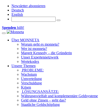
Newsletter abonnieren
Deutsch
English
Spenden
hilft!
Toggle navigation
Über MONNETA
Worum geht es monneta?
Wer ist monneta?
Margrit Kennedy – die Gründerin
Unser Expertennetzwerk
Wertekodex
Unsere Themen
PROBLEME:
Wachstum
Umverteilung
Verschuldung
Krisen
LÖSUNGSANSÄTZE:
Währungsvielfalt und komplementäre Geldsysteme
Geld ohne Zinsen – geht das?
Staatliche Geldschöpfung