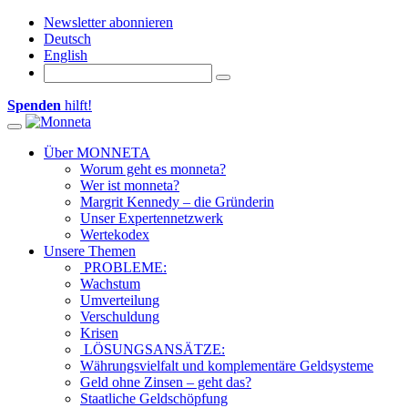
Newsletter abonnieren
Deutsch
English
Spenden
hilft!
Toggle navigation
Über MONNETA
Worum geht es monneta?
Wer ist monneta?
Margrit Kennedy – die Gründerin
Unser Expertennetzwerk
Wertekodex
Unsere Themen
PROBLEME:
Wachstum
Umverteilung
Verschuldung
Krisen
LÖSUNGSANSÄTZE:
Währungsvielfalt und komplementäre Geldsysteme
Geld ohne Zinsen – geht das?
Staatliche Geldschöpfung