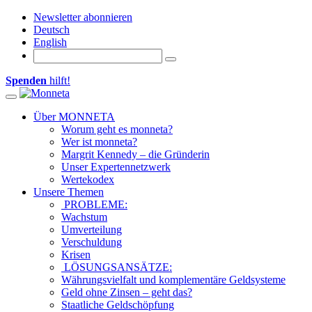
Newsletter abonnieren
Deutsch
English
Spenden
hilft!
Toggle navigation
Über MONNETA
Worum geht es monneta?
Wer ist monneta?
Margrit Kennedy – die Gründerin
Unser Expertennetzwerk
Wertekodex
Unsere Themen
PROBLEME:
Wachstum
Umverteilung
Verschuldung
Krisen
LÖSUNGSANSÄTZE:
Währungsvielfalt und komplementäre Geldsysteme
Geld ohne Zinsen – geht das?
Staatliche Geldschöpfung