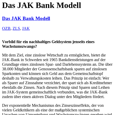
Das JAK Bank Modell
Das JAK Bank Modell
OZB
,
ZLS
,
JAK
Vorbild für ein nachhaltiges Geldsystem jenseits eines
Wachstumszwangs?
Mit dem Ziel, eine zinslose Wirtschaft zu ermöglichen, bietet die
JAK-Bank in Schweden seit 1965 Bankdienstleistungen auf der
Grundlage eines zinslosen Spar- und Darlehenssystems an. Die über
38.000 Mitglieder der Genossenschaftsbank sparen auf zinslosen
Sparkonten und können sich Geld aus dem Gemeinschaftstopf
deshalb zu Verwaltungskosten leihen. Das Prinzip ist einfach: Wer
als Sparer auf Zinsnahme verzichtet, der spart sich als Kreditnehmer
ebenfalls die Zinsen. Nach diesem Prinzip sind Sparen und Leihen
im JAK-System gemeinschaftlich verbunden, was die JAK-Bank
zudem über einen aktiven Dialog unter den Mitgliedern fördert.
Der exponentielle Mechanismus des Zinseszinseffekts, der von
vielen Geldkritikern als eine der maßgeblichen systemischen
Ursachen von Umverteilung und Wachstumszwängen gesehen wird,