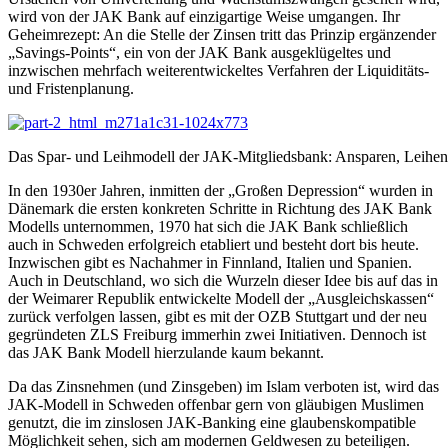
wird von der JAK Bank auf einzigartige Weise umgangen. Ihr
Geheimrezept: An die Stelle der Zinsen tritt das Prinzip ergänzender
„Savings-Points“, ein von der JAK Bank ausgeklügeltes und
inzwischen mehrfach weiterentwickeltes Verfahren der Liquiditäts-
und Fristenplanung.
Das Spar- und Leihmodell der JAK-Mitgliedsbank: Ansparen, Leihen,
In den 1930er Jahren, inmitten der „Großen Depression“ wurden in
Dänemark die ersten konkreten Schritte in Richtung des JAK Bank
Modells unternommen, 1970 hat sich die JAK Bank schließlich
auch in Schweden erfolgreich etabliert und besteht dort bis heute.
Inzwischen gibt es Nachahmer in Finnland, Italien und Spanien.
Auch in Deutschland, wo sich die Wurzeln dieser Idee bis auf das in
der Weimarer Republik entwickelte Modell der „Ausgleichskassen“
zurück verfolgen lassen, gibt es mit der OZB Stuttgart und der neu
gegründeten ZLS Freiburg immerhin zwei Initiativen. Dennoch ist
das JAK Bank Modell hierzulande kaum bekannt.
Da das Zinsnehmen (und Zinsgeben) im Islam verboten ist, wird das
JAK-Modell in Schweden offenbar gern von gläubigen Muslimen
genutzt, die im zinslosen JAK-Banking eine glaubenskompatible
Möglichkeit sehen, sich am modernen Geldwesen zu beteiligen.